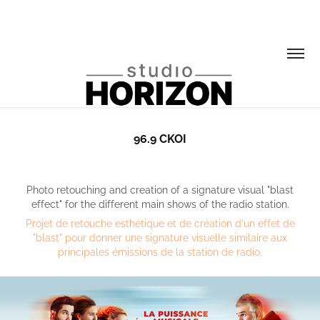
96.9 CKOI
Photo retouching and creation of a signature visual "blast
effect" for the different main shows of the radio station.
Projet de retouche esthétique et de création d'un effet de
"blast" pour donner une signature visuelle similaire aux
principales émissions de la station de radio.